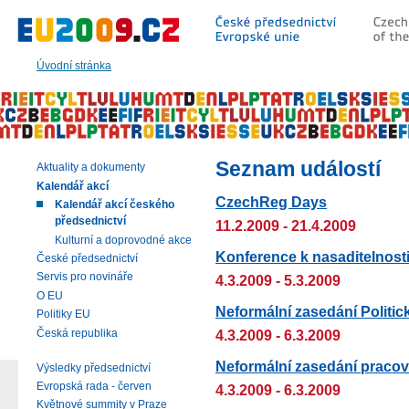
Přeskočit
na:
hlavní
text
Úvodní stránka
stránky
|
navigaci
|
vyhledávání
Seznam událostí
Aktuality a dokumenty
Kalendář akcí
CzechReg Days
Kalendář akcí českého
předsednictví
11.2.2009 - 21.4.2009
Kulturní a doprovodné akce
Konference k nasaditelnosti
České předsednictví
Servis pro novináře
4.3.2009 - 5.3.2009
O EU
Neformální zasedání Politi
Politiky EU
Česká republika
4.3.2009 - 6.3.2009
Neformální zasedání pracov
Výsledky předsednictví
Evropská rada - červen
4.3.2009 - 6.3.2009
Květnové summity v Praze