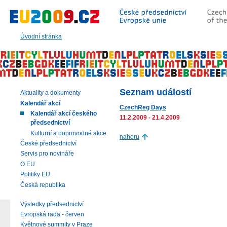
Přeskočit
na:
hlavní
text
Úvodní stránka
stránky
|
navigaci
|
vyhledávání
Seznam událostí
Aktuality a dokumenty
Kalendář akcí
CzechReg Days
Kalendář akcí českého
11.2.2009 - 21.4.2009
předsednictví
Kulturní a doprovodné akce
nahoru
České předsednictví
Servis pro novináře
O EU
Politiky EU
Česká republika
Výsledky předsednictví
Evropská rada - červen
Květnové summity v Praze