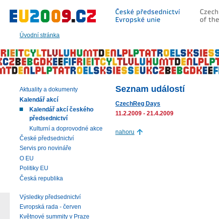
Přeskočit
na:
hlavní
text
Úvodní stránka
stránky
|
navigaci
|
vyhledávání
Seznam událostí
Aktuality a dokumenty
Kalendář akcí
CzechReg Days
Kalendář akcí českého
11.2.2009 - 21.4.2009
předsednictví
Kulturní a doprovodné akce
nahoru
České předsednictví
Servis pro novináře
O EU
Politiky EU
Česká republika
Výsledky předsednictví
Evropská rada - červen
Květnové summity v Praze