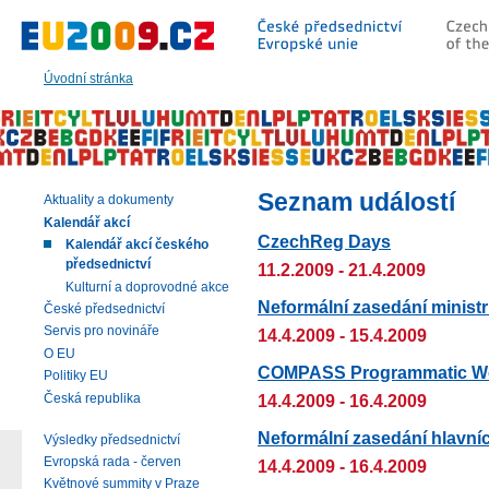
Přeskočit
na:
hlavní
text
Úvodní stránka
stránky
|
navigaci
|
vyhledávání
Seznam událostí
Aktuality a dokumenty
Kalendář akcí
CzechReg Days
Kalendář akcí českého
předsednictví
11.2.2009 - 21.4.2009
Kulturní a doprovodné akce
Neformální zasedání ministr
České předsednictví
Servis pro novináře
14.4.2009 - 15.4.2009
O EU
COMPASS Programmatic W
Politiky EU
Česká republika
14.4.2009 - 16.4.2009
Neformální zasedání hlavníc
Výsledky předsednictví
Evropská rada - červen
14.4.2009 - 16.4.2009
Květnové summity v Praze