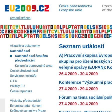
Přeskočit
na:
hlavní
text
Úvodní stránka
stránky
|
navigaci
|
vyhledávání
Seznam událostí
Aktuality a dokumenty
Kalendář akcí
A) Pracovní skupina Evrops
Kalendář akcí českého
předsednictví
skupina pro řízení lidských
Kulturní a doprovodné akce
veřejné správy (EUPAN): Ko
České předsednictví
26.4.2009 - 30.4.2009
Servis pro novináře
O EU
Konference "Výzkumní praco
Politiky EU
27.4.2009 - 29.4.2009
Česká republika
Fórum na téma sociální poli
Výsledky předsednictví
27.4.2009 - 30.4.2009
Evropská rada - červen
Květnové summity v Praze