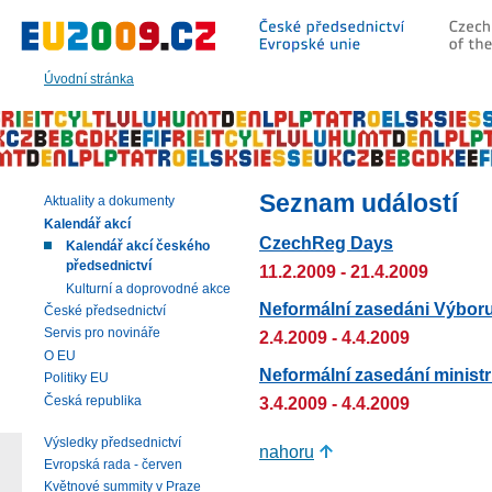
Přeskočit
na:
hlavní
text
Úvodní stránka
stránky
|
navigaci
|
vyhledávání
Seznam událostí
Aktuality a dokumenty
Kalendář akcí
CzechReg Days
Kalendář akcí českého
předsednictví
11.2.2009 - 21.4.2009
Kulturní a doprovodné akce
Neformální zasedáni Výboru 
České předsednictví
Servis pro novináře
2.4.2009 - 4.4.2009
O EU
Neformální zasedání ministr
Politiky EU
Česká republika
3.4.2009 - 4.4.2009
Výsledky předsednictví
nahoru
Evropská rada - červen
Květnové summity v Praze