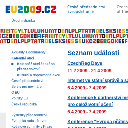
Přeskočit
na:
hlavní
text
Úvodní stránka
stránky
|
navigaci
|
vyhledávání
Seznam událostí
Aktuality a dokumenty
Kalendář akcí
CzechReg Days
Kalendář akcí českého
předsednictví
11.2.2009 - 21.4.2009
Kulturní a doprovodné akce
Internet ve státní správě a
České předsednictví
Servis pro novináře
6.4.2009 - 7.4.2009
O EU
Konference k partnerství me
Politiky EU
pro celoživotní učení
Česká republika
6.4.2009 - 7.4.2009
Výsledky předsednictví
Konference "Evropa přátel
Evropská rada - červen
Květnové summity v Praze