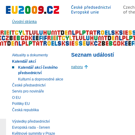
Přeskočit
na:
hlavní
text
Úvodní stránka
stránky
|
navigaci
|
vyhledávání
Seznam událostí
Aktuality a dokumenty
Kalendář akcí
nahoru
Kalendář akcí českého
předsednictví
Kulturní a doprovodné akce
České předsednictví
Servis pro novináře
O EU
Politiky EU
Česká republika
Výsledky předsednictví
Evropská rada - červen
Květnové summity v Praze