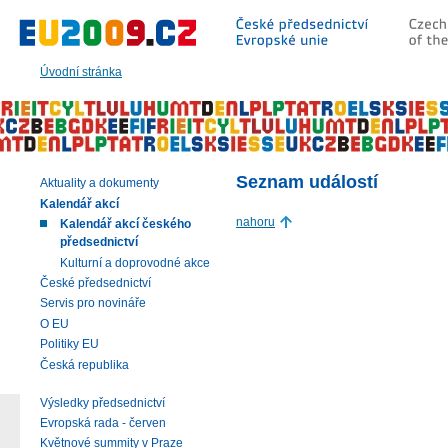
Přeskočit
na:
hlavní
text
Úvodní stránka
stránky
|
navigaci
|
vyhledávání
Seznam událostí
Aktuality a dokumenty
Kalendář akcí
nahoru
Kalendář akcí českého
předsednictví
Kulturní a doprovodné akce
České předsednictví
Servis pro novináře
O EU
Politiky EU
Česká republika
Výsledky předsednictví
Evropská rada - červen
Květnové summity v Praze