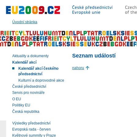
Přeskočit
na:
hlavní
text
Úvodní stránka
stránky
|
navigaci
|
vyhledávání
Seznam událostí
Aktuality a dokumenty
Kalendář akcí
nahoru
Kalendář akcí českého
předsednictví
Kulturní a doprovodné akce
České předsednictví
Servis pro novináře
O EU
Politiky EU
Česká republika
Výsledky předsednictví
Evropská rada - červen
Květnové summity v Praze