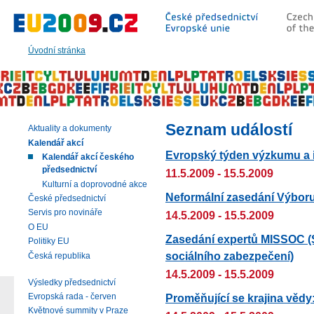
Přeskočit
na:
hlavní
text
Úvodní stránka
stránky
|
navigaci
|
vyhledávání
Seznam událostí
Aktuality a dokumenty
Kalendář akcí
Evropský týden výzkumu a 
Kalendář akcí českého
předsednictví
11.5.2009 - 15.5.2009
Kulturní a doprovodné akce
Neformální zasedání Výboru
České předsednictví
Servis pro novináře
14.5.2009 - 15.5.2009
O EU
Zasedání expertů MISSOC (
Politiky EU
sociálního zabezpečení)
Česká republika
14.5.2009 - 15.5.2009
Výsledky předsednictví
Proměňující se krajina vědy:
Evropská rada - červen
Květnové summity v Praze