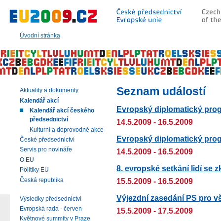
Přeskočit
na:
hlavní
text
Úvodní stránka
stránky
|
navigaci
|
vyhledávání
Seznam událostí
Aktuality a dokumenty
Kalendář akcí
Evropský diplomatický prog
Kalendář akcí českého
předsednictví
14.5.2009 - 16.5.2009
Kulturní a doprovodné akce
Evropský diplomatický progr
České předsednictví
Servis pro novináře
14.5.2009 - 16.5.2009
O EU
8. evropské setkání lidí se
Politiky EU
Česká republika
15.5.2009 - 16.5.2009
Výjezdní zasedání PS pro vš
Výsledky předsednictví
Evropská rada - červen
15.5.2009 - 17.5.2009
Květnové summity v Praze