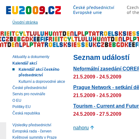
Přeskočit
na:
hlavní
text
Úvodní stránka
stránky
|
navigaci
|
vyhledávání
Seznam událostí
Aktuality a dokumenty
Kalendář akcí
Neformální zasedání COREP
Kalendář akcí českého
předsednictví
21.5.2009 - 24.5.2009
Kulturní a doprovodné akce
Prague Network - setkání dě
České předsednictví
Servis pro novináře
21.5.2009 - 24.5.2009
O EU
Tourism - Current and Futu
Politiky EU
Česká republika
24.5.2009 - 27.5.2009
Výsledky předsednictví
nahoru
Evropská rada - červen
Květnové summity v Praze