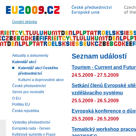
Přeskočit
na:
hlavní
text
Úvodní stránka
stránky
|
navigaci
|
vyhledávání
Seznam událostí
Aktuality a dokumenty
Kalendář akcí
Tourism - Current and Futu
Kalendář akcí českého
předsednictví
24.5.2009 - 27.5.2009
Kulturní a doprovodné akce
Setkání členů Evropské sít
České předsednictví
vzdělávacího systému
Servis pro novináře
O EU
25.5.2009 - 26.5.2009
Politiky EU
Evropská konference o důsto
Česká republika
25.5.2009 - 26.5.2009
Výsledky předsednictví
Tematický workshop pracov
Evropská rada - červen
Květnové summity v Praze