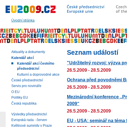
Přeskočit
na:
hlavní
text
Úvodní stránka
stránky
|
navigaci
|
vyhledávání
Seznam událostí
Aktuality a dokumenty
Kalendář akcí
"Udržitelný rozvoj: výzva 
Kalendář akcí českého
předsednictví
26.5.2009 - 28.5.2009
Kulturní a doprovodné akce
Ochrana před povodněmi B
České předsednictví
Servis pro novináře
26.5.2009 - 28.5.2009
O EU
Mezinárodní konference „Pr
Politiky EU
2009“
Česká republika
26.5.2009 - 28.5.2009
Výsledky předsednictví
EU - USA: seminář na téma f
Evropská rada - červen
Květnové summity v Praze