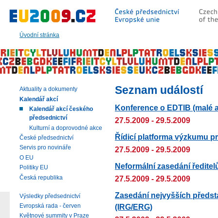
Přeskočit
na:
hlavní
text
Úvodní stránka
stránky
|
navigaci
|
vyhledávání
Seznam událostí
Aktuality a dokumenty
Kalendář akcí
Konference o EDTIB (malé a 
Kalendář akcí českého
předsednictví
27.5.2009 - 29.5.2009
Kulturní a doprovodné akce
Řídicí platforma výzkumu 
České předsednictví
Servis pro novináře
27.5.2009 - 29.5.2009
O EU
Neformální zasedání ředite
Politiky EU
Česká republika
27.5.2009 - 29.5.2009
Zasedání nejvyšších předst
Výsledky předsednictví
(IRG/ERG)
Evropská rada - červen
Květnové summity v Praze