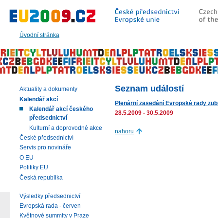
Přeskočit
na:
hlavní
text
Úvodní stránka
stránky
|
navigaci
|
vyhledávání
Seznam událostí
Aktuality a dokumenty
Kalendář akcí
Plenární zasedání Evropské rady zub
Kalendář akcí českého
28.5.2009 - 30.5.2009
předsednictví
Kulturní a doprovodné akce
nahoru
České předsednictví
Servis pro novináře
O EU
Politiky EU
Česká republika
Výsledky předsednictví
Evropská rada - červen
Květnové summity v Praze