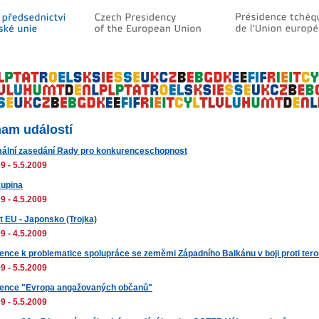
am událostí
ální zasedání Rady pro konkurenceschopnost
9 - 5.5.2009
upina
9 - 4.5.2009
 EU - Japonsko (Trojka)
9 - 4.5.2009
ence k problematice spolupráce se zeměmi Západního Balkánu v boji proti ter
9 - 5.5.2009
ence "Evropa angažovaných občanů"
9 - 5.5.2009