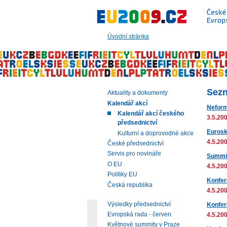
Přeskočit
na:
hlavní
text
Úvodní stránka
stránky
|
navigaci
|
vyhledávání
Sezn
Aktuality a dokumenty
Kalendář akcí
Neform
Kalendář akcí českého
3.5.200
předsednictví
Eurosk
Kulturní a doprovodné akce
4.5.200
České předsednictví
Servis pro novináře
Summit
O EU
4.5.200
Politiky EU
Konfer
Česká republika
4.5.200
Výsledky předsednictví
Konfer
Evropská rada - červen
4.5.200
Květnové summity v Praze