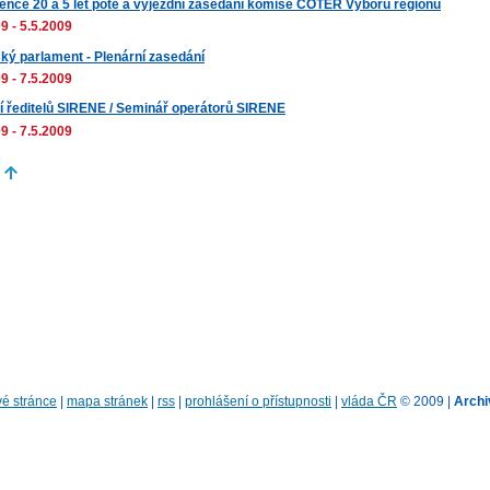
ence 20 a 5 let poté a výjezdní zasedání komise COTER Výboru regionů
9 - 5.5.2009
ký parlament - Plenární zasedání
9 - 7.5.2009
í ředitelů SIRENE / Seminář operátorů SIRENE
9 - 7.5.2009
é stránce
|
mapa stránek
|
rss
|
prohlášení o přístupnosti
|
vláda ČR
© 2009 |
Archi