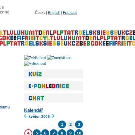
Česky
|
English
|
Français
orismu
Kalendář
květen 2009