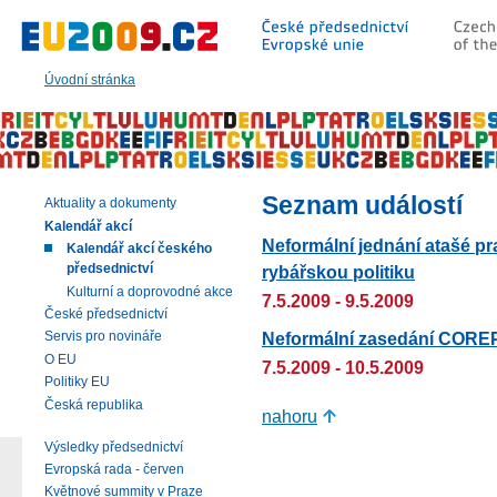
Přeskočit
na:
hlavní
text
Úvodní stránka
stránky
|
navigaci
|
vyhledávání
Seznam událostí
Aktuality a dokumenty
Kalendář akcí
Neformální jednání atašé pra
Kalendář akcí českého
předsednictví
rybářskou politiku
Kulturní a doprovodné akce
7.5.2009 - 9.5.2009
České předsednictví
Neformální zasedání COREPE
Servis pro novináře
O EU
7.5.2009 - 10.5.2009
Politiky EU
Česká republika
nahoru
Výsledky předsednictví
Evropská rada - červen
Květnové summity v Praze