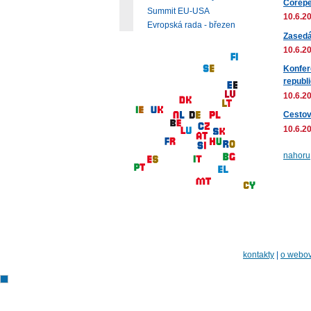
Corepe
Summit EU-USA
10.6.20
Evropská rada - březen
Zasedá
10.6.20
Konfer
republ
10.6.20
Cestov
10.6.20
nahoru
kontakty
|
o webov