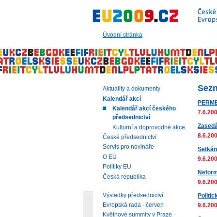
Přeskočit
na:
hlavní
text
Úvodní stránka
stránky
|
navigaci
|
vyhledávání
Sezn
Aktuality a dokumenty
Kalendář akcí
PERME
Kalendář akcí českého
7.6.200
předsednictví
Zasedán
Kulturní a doprovodné akce
8.6.200
České předsednictví
Servis pro novináře
Setkání
O EU
9.6.200
Politiky EU
Neform
Česká republika
9.6.200
Výsledky předsednictví
Politi
Evropská rada - červen
9.6.200
Květnové summity v Praze