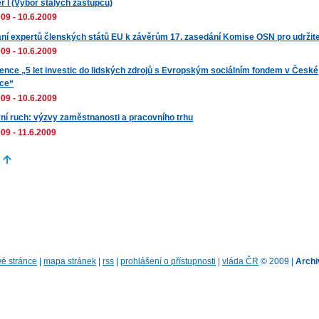
r I (Výbor stálých zástupců)
09 - 10.6.2009
ní expertů členských států EU k závěrům 17. zasedání Komise OSN pro udržite
09 - 10.6.2009
ence „5 let investic do lidských zdrojů s Evropským sociálním fondem v České
ice“
09 - 10.6.2009
ní ruch: výzvy zaměstnanosti a pracovního trhu
09 - 11.6.2009
é stránce
|
mapa stránek
|
rss
|
prohlášení o přístupnosti
|
vláda ČR
© 2009 |
Archi