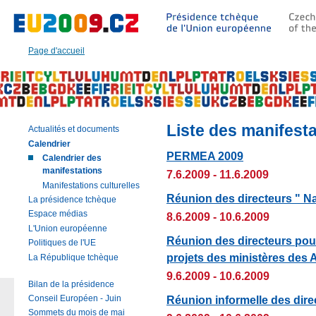
Aller
à:
Texte
principal
Page d'accueil
de
cette
page
|
Navigation
|
Liste des manifest
Actualités et documents
Recherche
Calendrier
PERMEA 2009
Calendrier des
manifestations
7.6.2009 - 11.6.2009
Manifestations culturelles
Réunion des directeurs " Na
La présidence tchèque
Espace médias
8.6.2009 - 10.6.2009
L'Union européenne
Réunion des directeurs pour 
Politiques de l'UE
projets des ministères des A
La République tchèque
9.6.2009 - 10.6.2009
Bilan de la présidence
Réunion informelle des dir
Conseil Européen - Juin
Sommets du mois de mai