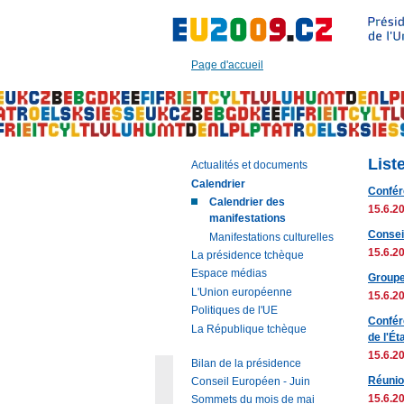
Aller
à:
Texte
principal
Page d'accueil
de
cette
page
|
Navigation
|
List
Actualités et documents
Recherche
Calendrier
Confér
Calendrier des
15.6.20
manifestations
Consei
Manifestations culturelles
15.6.20
La présidence tchèque
Espace médias
Groupe
L'Union européenne
15.6.20
Politiques de l'UE
Confére
La République tchèque
de l'Ét
15.6.20
Bilan de la présidence
Réunio
Conseil Européen - Juin
15.6.20
Sommets du mois de mai