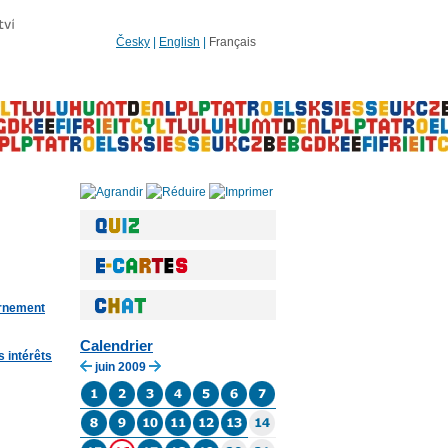
Česky
|
English
|
Français
ernement
Calendrier
s intérêts
juin 2009