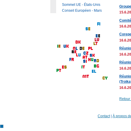
Sommet UE - États-Unis
Groupe
Conseil Européen - Mars
15.6.20
Comité
16.6.20
Corepe
16.6.20
Réunio
16.6.20
Réunio
16.6.20
Réunio
(Troïka
16.6.20
Retour
Contact
|
À propos de