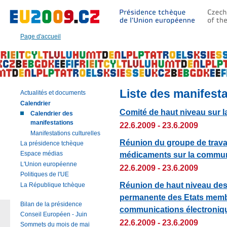
Aller
à:
Texte
principal
Page d'accueil
de
cette
page
|
Navigation
|
Liste des manifest
Actualités et documents
Recherche
Calendrier
Comité de haut niveau sur l
Calendrier des
manifestations
22.6.2009 - 23.6.2009
Manifestations culturelles
Réunion du groupe de trava
La présidence tchèque
médicaments sur la commun
Espace médias
L'Union européenne
22.6.2009 - 23.6.2009
Politiques de l'UE
Réunion de haut niveau des
La République tchèque
permanente des Etats memb
Bilan de la présidence
communications électronique
Conseil Européen - Juin
22.6.2009 - 23.6.2009
Sommets du mois de mai