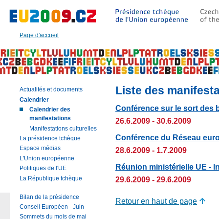
Aller
à:
Texte
principal
Page d'accueil
de
cette
page
|
Navigation
|
Liste des manifest
Actualités et documents
Recherche
Calendrier
Conférence sur le sort des 
Calendrier des
manifestations
26.6.2009 - 30.6.2009
Manifestations culturelles
Conférence du Réseau europ
La présidence tchèque
Espace médias
28.6.2009 - 1.7.2009
L'Union européenne
Réunion ministérielle UE - I
Politiques de l'UE
La République tchèque
29.6.2009 - 29.6.2009
Bilan de la présidence
Retour en haut de page
Conseil Européen - Juin
Sommets du mois de mai