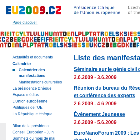
Aller
à:
Texte
principal
Page d'accueil
de
cette
page
|
Navigation
|
Liste des manifest
Actualités et documents
Recherche
Calendrier
Séminaire sur le génie civil
Calendrier des
manifestations
2.6.2009 - 3.6.2009
Manifestations culturelles
Réunion du bureau du Résea
La présidence tchèque
et conférence des experts
Espace médias
L'Union européenne
2.6.2009 - 4.6.2009
Politiques de l'UE
Événement Jeunesse
La République tchèque
2.6.2009 - 5.6.2009
Bilan de la présidence
EuroNanoForum 2009 : Les
Conseil Européen - Juin
Sommets du mois de mai