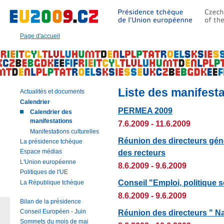
Aller
à:
Texte
principal
Page d'accueil
de
cette
page
|
Navigation
|
Liste des manifest
Actualités et documents
Recherche
Calendrier
PERMEA 2009
Calendrier des
manifestations
7.6.2009 - 11.6.2009
Manifestations culturelles
Réunion des directeurs gén
La présidence tchèque
des recteurs
Espace médias
L'Union européenne
8.6.2009 - 9.6.2009
Politiques de l'UE
Conseil "Emploi, politique 
La République tchèque
8.6.2009 - 9.6.2009
Bilan de la présidence
Réunion des directeurs " Na
Conseil Européen - Juin
Sommets du mois de mai