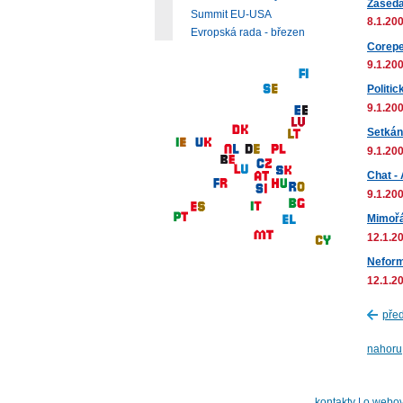
Zasedá
Summit EU-USA
8.1.200
Evropská rada - březen
Corepe
9.1.200
Politi
9.1.200
Setkání
9.1.200
Chat -
9.1.200
Mimořá
12.1.20
Neform
12.1.20
pře
nahoru
kontakty
|
o webov