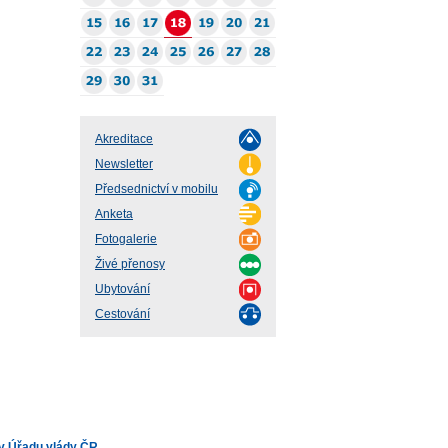
Akreditace
Newsletter
Předsednictví v mobilu
Anketa
Fotogalerie
Živé přenosy
Ubytování
Cestování
v Úřadu vlády ČR