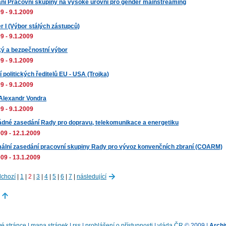
ní Pracovní skupiny na vysoké úrovni pro gender mainstreaming
9 - 9.1.2009
r I (Výbor stálých zástupců)
9 - 9.1.2009
cký a bezpečnostní výbor
9 - 9.1.2009
 politických ředitelů EU - USA (Trojka)
9 - 9.1.2009
 Alexandr Vondra
9 - 9.1.2009
dné zasedání Rady pro dopravu, telekomunikace a energetiku
09 - 12.1.2009
ální zasedání pracovní skupiny Rady pro vývoz konvenčních zbraní (COARM)
09 - 13.1.2009
dchozí
|
1
|
2
|
3
|
4
|
5
|
6
|
7
|
následující
é stránce
|
mapa stránek
|
rss
|
prohlášení o přístupnosti
|
vláda ČR
© 2009 |
Archi