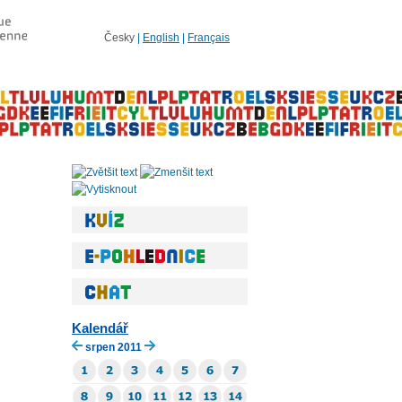
Česky
|
English
|
Français
Kalendář
srpen 2011