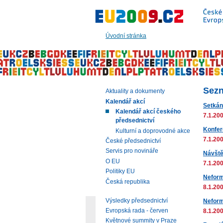
Přeskočit
na:
hlavní
text
Úvodní stránka
stránky
|
navigaci
|
vyhledávání
Sezn
Aktuality a dokumenty
Kalendář akcí
Setkán
Kalendář akcí českého
7.1.200
předsednictví
Konfer
Kulturní a doprovodné akce
7.1.200
České předsednictví
Servis pro novináře
Návště
O EU
7.1.200
Politiky EU
Neform
Česká republika
8.1.200
Výsledky předsednictví
Neformá
Evropská rada - červen
8.1.200
Květnové summity v Praze