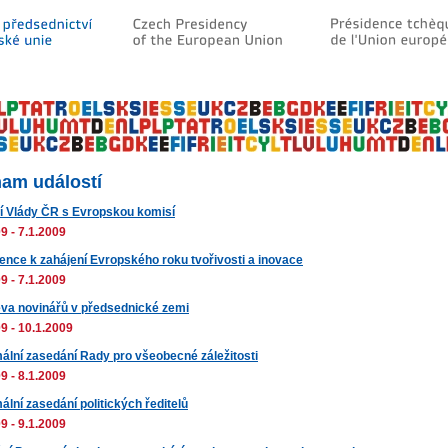
am událostí
í Vlády ČR s Evropskou komisí
9 - 7.1.2009
ence k zahájení Evropského roku tvořivosti a inovace
9 - 7.1.2009
va novinářů v předsednické zemi
9 - 10.1.2009
ální zasedání Rady pro všeobecné záležitosti
9 - 8.1.2009
lní zasedání politických ředitelů
9 - 9.1.2009