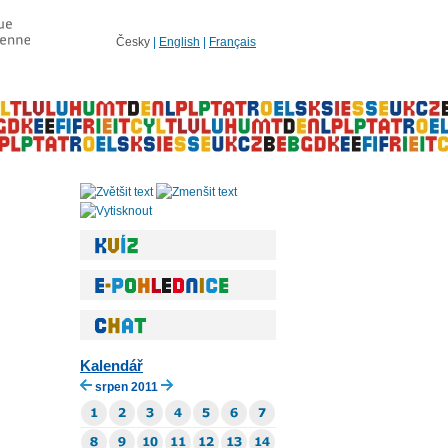
Česky
|
English
|
Français
Kalendář
srpen 2011