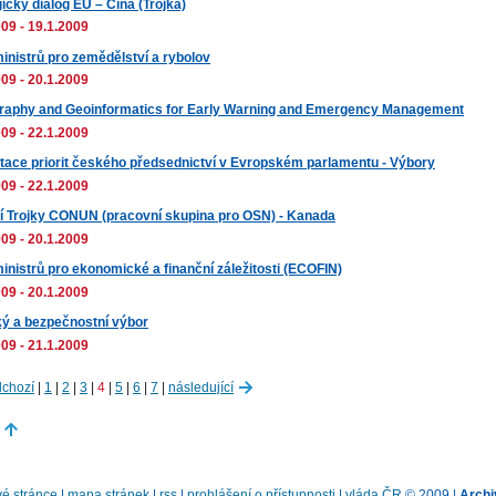
ický dialog EU – Čína (Trojka)
09 - 19.1.2009
inistrů pro zemědělství a rybolov
09 - 20.1.2009
raphy and Geoinformatics for Early Warning and Emergency Management
09 - 22.1.2009
tace priorit českého předsednictví v Evropském parlamentu - Výbory
09 - 22.1.2009
í Trojky CONUN (pracovní skupina pro OSN) - Kanada
09 - 20.1.2009
inistrů pro ekonomické a finanční záležitosti (ECOFIN)
09 - 20.1.2009
cký a bezpečnostní výbor
09 - 21.1.2009
dchozí
|
1
|
2
|
3
|
4
|
5
|
6
|
7
|
následující
é stránce
|
mapa stránek
|
rss
|
prohlášení o přístupnosti
|
vláda ČR
© 2009 |
Archi