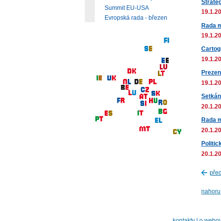
Strateg
Summit EU-USA
19.1.20
Evropská rada - březen
Rada m
19.1.20
Cartog
19.1.20
Prezen
19.1.20
Setkán
20.1.20
Rada m
20.1.20
Politi
20.1.20
pře
nahoru
kontakty
|
o webov