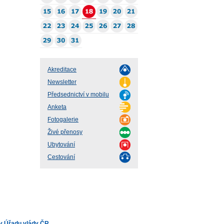
Akreditace
Newsletter
Předsednictví v mobilu
Anketa
Fotogalerie
Živé přenosy
Ubytování
Cestování
v Úřadu vlády ČR