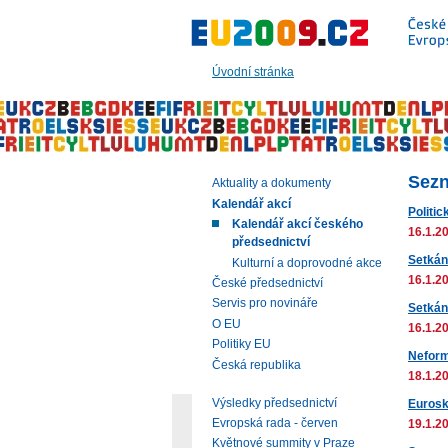
Přeskočit
na:
hlavní
text
Úvodní stránka
stránky
|
navigaci
|
vyhledávání
Sezn
Aktuality a dokumenty
Kalendář akcí
Politi
Kalendář akcí českého
16.1.20
předsednictví
Setkání
Kulturní a doprovodné akce
16.1.20
České předsednictví
Servis pro novináře
Setkání
O EU
16.1.20
Politiky EU
Neform
Česká republika
18.1.20
Výsledky předsednictví
Eurosk
Evropská rada - červen
19.1.20
Květnové summity v Praze