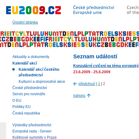
Přeskočit
na:
hlavní
text
Úvodní stránka
stránky
|
navigaci
|
vyhledávání
Seznam událostí
Aktuality a dokumenty
Kalendář akcí
Konzulární cvičení na téma evropskýc
Kalendář akcí českého
23.6.2009 - 25.6.2009
předsednictví
Kulturní a doprovodné akce
předchozí
|
1
|
2
České předsednictví
Servis pro novináře
nahoru
O EU
Politiky EU
Česká republika
Výsledky předsednictví
Evropská rada - červen
Květnové summity v Praze