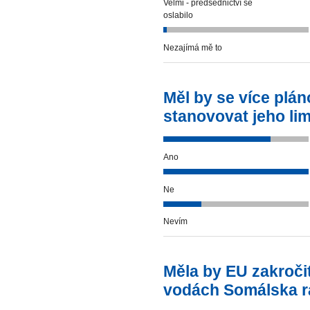
Velmi - předsednictví se
oslabilo
Nezajímá mě to
Měl by se více plán
stanovovat jeho lim
Ano
Ne
Nevím
Měla by EU zakročit
vodách Somálska r