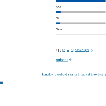
Ano
Ne
Nevím
1
|
2
|
3
|
4
|
5
|
následující
nahoru
kontakty
|
o webové stránce
|
mapa stránek
|
rss
|