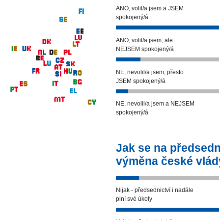
ANO, volil/a jsem a JSEM
spokojený/á
ANO, volil/a jsem, ale
NEJSEM spokojený/á
NE, nevolil/a jsem, přesto
JSEM spokojený/á
NE, nevolil/a jsem a NEJSEM
spokojený/á
Jak se na předsedn
výměna české vlád
Nijak - předsednictví i nadále
plní své úkoly