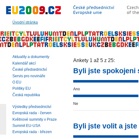
Přeskočit
na:
hlavní
text
Úvodní stránka
stránky
|
navigaci
|
vyhledávání
Aktuality a dokumenty
Ankety 1 až 5 z 25:
Kalendář akcí
Byli jste spokojeni
České předsednictví
Servis pro novináře
O EU
Politiky EU
Ano
Česká republika
Ne
Výsledky předsednictví
Evropská rada - červen
Květnové summity v Praze
Byli jste volit a js
Summit EU-USA
Evropská rada - březen