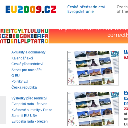
Přeskočit
na:
hlavní
text
stránky
|
navigaci
|
vyhledávání
U
Aktuality a dokumenty
9.
Kalendář akcí
České předsednictví
Servis pro novináře
O EU
Politiky EU
Česká republika
P
e
Výsledky předsednictví
po
Evropská rada - červen
23
Květnové summity v Praze
of
Summit EU-USA
ne
Evropská rada - březen
Eu