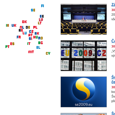
Z
30
20
vš
Č
30
„V
vý
Š
č
30
bo
Šv
př
Š