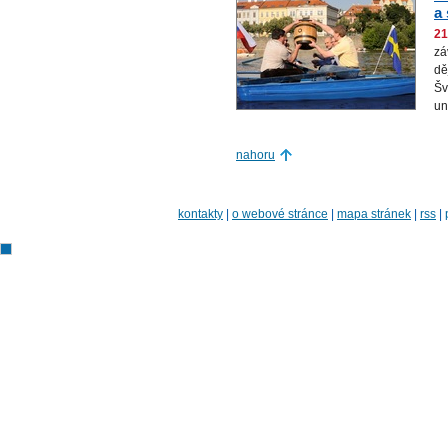
a
21
zá
dě
Šv
un
nahoru
kontakty
|
o webové stránce
|
mapa stránek
|
rss
|