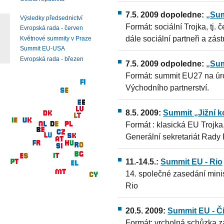
7.5. 2009 dopoledne:
„Sum
Výsledky předsednictví
Formát: sociální Trojka, tj
Evropská rada - červen
dále sociální partneři a zás
Květnové summity v Praze
Summit EU-USA
Evropská rada - březen
7.5. 2009 odpoledne:
„Sum
Formát: summit EU27 na úrov
Východního partnerství.
8.5. 2009:
Summit „Jižní k
Formát : klasická EU Trojka
Generální sekretariát Rady 
11.-14.5.:
Summit EU - Rio
14. společné zasedání minis
Rio
20.5. 2009:
Summit EU - Č
Formát: vrcholná schůzka z