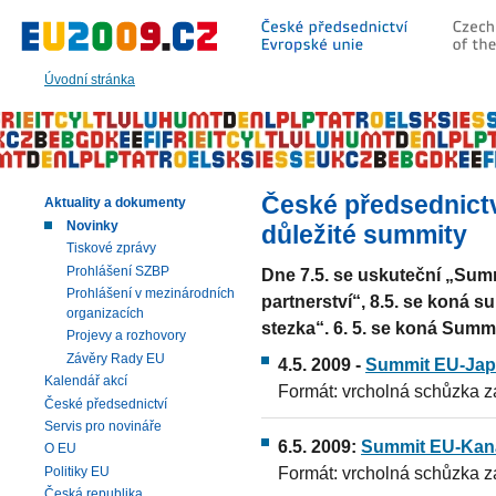
Přeskočit
na:
hlavní
text
Úvodní stránka
stránky
|
navigaci
|
vyhledávání
České předsednictv
Aktuality a dokumenty
Novinky
důležité summity
Tiskové zprávy
Prohlášení SZBP
Dne 7.5. se uskuteční „Sum
Prohlášení v mezinárodních
partnerství“, 8.5. se koná 
organizacích
stezka“. 6. 5. se koná Sum
Projevy a rozhovory
Závěry Rady EU
4.5. 2009 -
Summit EU-Ja
Kalendář akcí
Formát: vrcholná schůzka 
České předsednictví
Servis pro novináře
6.5. 2009:
Summit EU-Kan
O EU
Formát: vrcholná schůzka 
Politiky EU
Česká republika