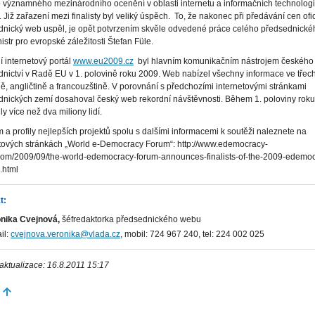
 významného mezinárodního ocenění v oblasti internetu a informačních technologií
 Již zařazení mezi finalisty byl veliký úspěch. To, že nakonec při předávání cen ofic
dnický web uspěl, je opět potvrzením skvěle odvedené práce celého předsednické
nistr pro evropské záležitosti Štefan Füle.
ní internetový portál
www.eu2009.cz
byl hlavním komunikačním nástrojem českého
nictví v Radě EU v 1. polovině roku 2009. Web nabízel všechny informace ve třech
ně, angličtině a francouzštině. V porovnání s předchozími internetovými stránkami
nických zemí dosahoval český web rekordní návštěvnosti. Během 1. poloviny roku
ly více než dva miliony lidí.
a profily nejlepších projektů spolu s dalšími informacemi k soutěži naleznete na
etových stránkách „World e-Democracy Forum“: http://www.edemocracy-
com/2009/09/the-world-edemocracy-forum-announces-finalists-of-the-2009-edemoc
.html
t:
onika Cvejnová,
šéfredaktorka předsednického webu
il:
cvejnova.veronika@vlada.cz
, mobil: 724 967 240, tel: 224 002 025
aktualizace: 16.8.2011 15:17