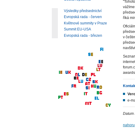
"Tohoto
vážíme.
Výsledky předsednictví
předse
Evropská rada - červen
říká mi
Květnové summity v Praze
Oficiál
Summit EU-USA
předsed
Evropská rada - březen
v češti
předsed
navštívi
Seznam 
intern
forum.
awards
Kontak
Ver
e-ma
Datum 
nahoru