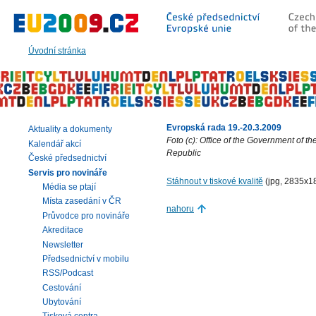
Přeskočit
na:
hlavní
text
Úvodní stránka
stránky
|
navigaci
|
vyhledávání
Evropská rada 19.-20.3.2009
Aktuality a dokumenty
Foto (c): Office of the Government of t
Kalendář akcí
Republic
České předsednictví
Servis pro novináře
Stáhnout v tiskové kvalitě
(jpg, 2835x1
Média se ptají
Místa zasedání v ČR
nahoru
Průvodce pro novináře
Akreditace
Newsletter
Předsednictví v mobilu
RSS/Podcast
Cestování
Ubytování