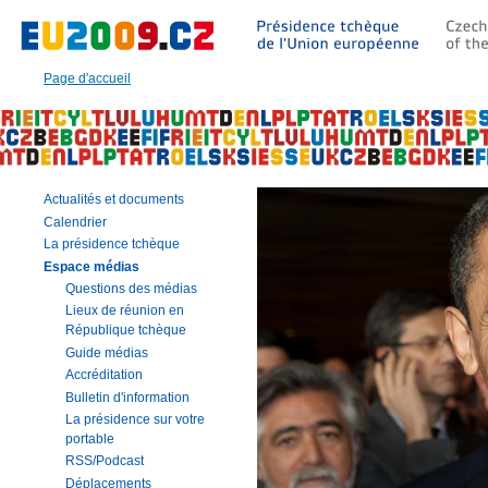
Aller
à:
Texte
principal
Page d'accueil
de
cette
page
|
Navigation
|
Actualités et documents
Recherche
Calendrier
La présidence tchèque
Espace médias
Questions des médias
Lieux de réunion en
République tchèque
Guide médias
Accréditation
Bulletin d'information
La présidence sur votre
portable
RSS/Podcast
Déplacements